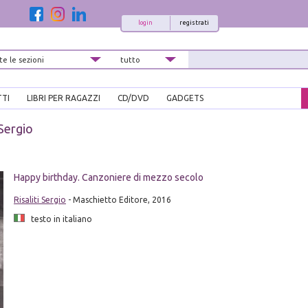
login
registrati
TTI
LIBRI PER RAGAZZI
CD/DVD
GADGETS
 Sergio
i
Happy birthday. Canzoniere di mezzo secolo
Risaliti Sergio
- Maschietto Editore, 2016
testo in italiano