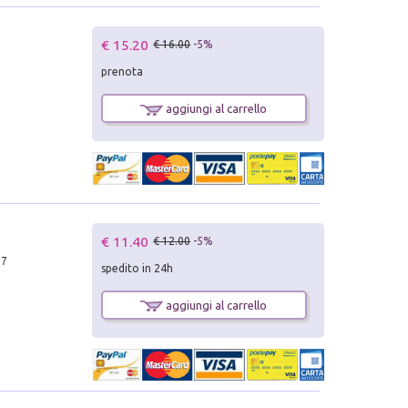
€ 15.20
€ 16.00
-5%
prenota
aggiungi al carrello
€ 11.40
€ 12.00
-5%
17
spedito in 24h
aggiungi al carrello