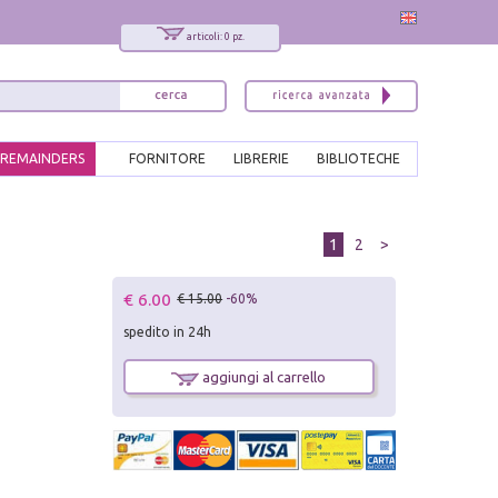
articoli: 0 pz.
REMAINDERS
FORNITORE
LIBRERIE
BIBLIOTECHE
1
2
>
€ 6.00
€ 15.00
-60%
spedito in 24h
aggiungi al carrello