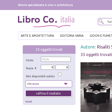
libreria specializzata in arte e architettura
ARTE E ARCHITETTURA
EDITORIA VARIA
GIOCHI E FUME
Autore:
Risaliti
33
oggetti trovati
33 oggetti trovat
titolo
fascia €
libri disponibili subito
reset