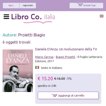
login
registrati
articoli: 0 pz.
Autore:
Proietti Biagio
6 oggetti trovati
Daniele D'Anza. Un rivoluzionario della TV
Mario Gerosa
-
Biagio Proietti
- Il Foglio Letterario
Edizioni, 2017
testo in italiano
€ 15.20
€ 16.00
-5%
spedito in 24h
aggiungi al carrello