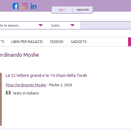
login
registrati
TTI
LIBRI PER RAGAZZI
CD/DVD
GADGETS
Ferdinando Moshe
Le 22 lettere grandi e le 14 chiavi della Torah
Pitari Ferdinando Moshe
- Psiche 2, 2026
testo in italiano