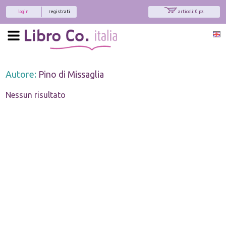
login
registrati
articoli: 0 pz.
Autore:
Pino di Missaglia
Nessun risultato