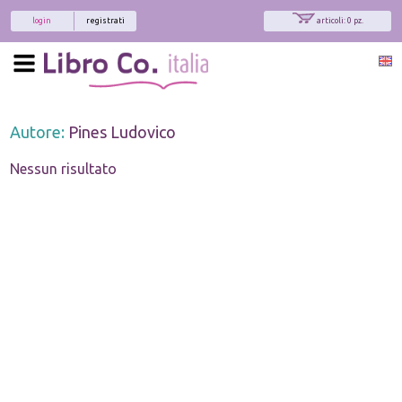
login
registrati
articoli: 0 pz.
Autore:
Pines Ludovico
Nessun risultato