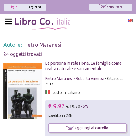
login
registrati
articoli: 0 pz.
Autore:
Pietro Maranesi
24 oggetti trovati
La persona in relazione. La famiglia come
realtà naturale e sacramentale
Pietro Maranesi
-
Roberta Vinerba
- Cittadella,
2016
testo in italiano
€ 9.97
€ 10.50
-5%
spedito in 24h
aggiungi al carrello