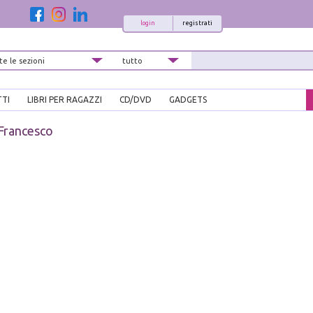
login
registrati
TTI
LIBRI PER RAGAZZI
CD/DVD
GADGETS
Francesco