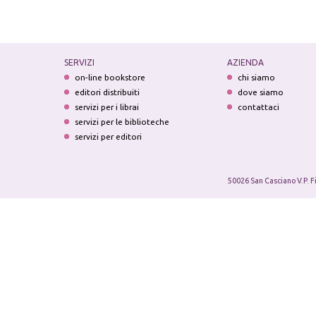
SERVIZI
AZIENDA
on-line bookstore
chi siamo
editori distribuiti
dove siamo
servizi per i librai
contattaci
servizi per le biblioteche
servizi per editori
50026 San Casciano V.P. F