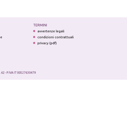
TERMINI
avvertenze legali
ne
condizioni contrattuali
privacy (pdf)
.62 - P.IVA IT 00527630479