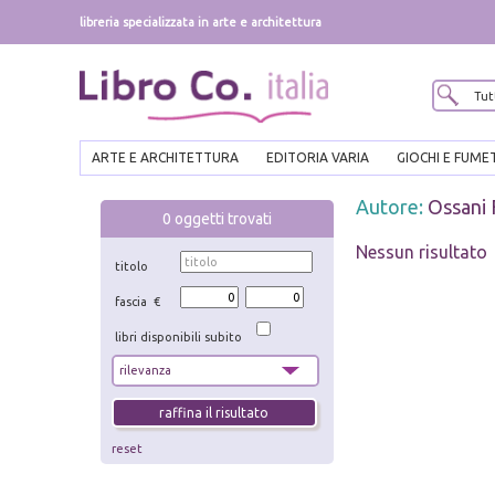
libreria specializzata in arte e architettura
ARTE E ARCHITETTURA
EDITORIA VARIA
GIOCHI E FUME
Autore:
Ossani 
0
oggetti trovati
Nessun risultato
titolo
fascia €
libri disponibili subito
reset