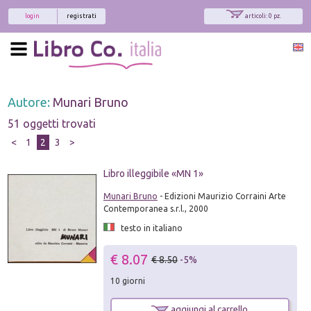
login
registrati
articoli: 0 pz.
Autore:
Munari Bruno
51 oggetti trovati
<
1
2
3
>
Libro illeggibile «MN 1»
Munari Bruno
- Edizioni Maurizio Corraini Arte
Contemporanea s.r.l., 2000
testo in italiano
€ 8.07
€ 8.50
-5%
10 giorni
aggiungi al carrello