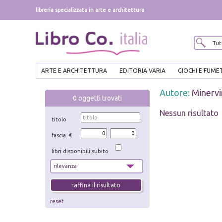
libreria specializzata in arte e architettura
ARTE E ARCHITETTURA
EDITORIA VARIA
GIOCHI E FUME
Autore:
Minervi
0
oggetti trovati
Nessun risultato
titolo
fascia €
libri disponibili subito
reset