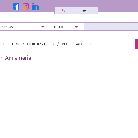
login
registrati
TTI
LIBRI PER RAGAZZI
CD/DVD
GADGETS
ni Annamaria