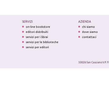
SERVIZI
AZIENDA
on-line bookstore
chi siamo
editori distribuiti
dove siamo
servizi per i librai
contattaci
servizi per le biblioteche
servizi per editori
50026 San Casciano V.P. F