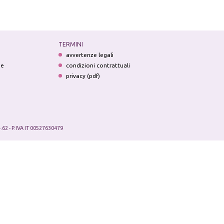
TERMINI
avvertenze legali
ne
condizioni contrattuali
privacy (pdf)
.62 - P.IVA IT 00527630479