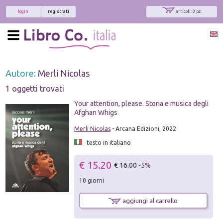
login
registrati
articoli: 0 pz.
Autore:
Merli Nicolas
1 oggetti trovati
Your attention, please. Storia e musica degli
Afghan Whigs
Merli Nicolas
- Arcana Edizioni, 2022
testo in italiano
€ 15.20
€ 16.00
-5%
10 giorni
aggiungi al carrello