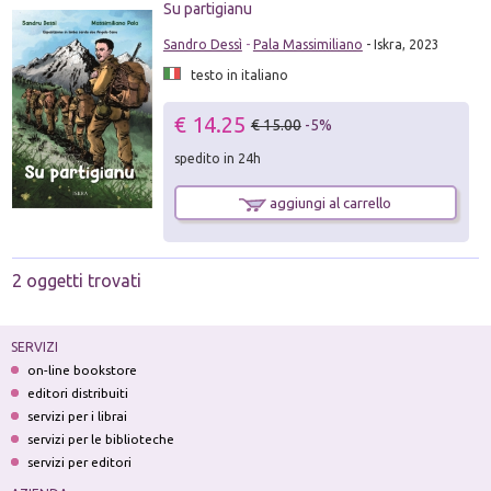
Su partigianu
Sandro Dessì
-
Pala Massimiliano
- Iskra, 2023
testo in italiano
€ 14.25
€ 15.00
-5%
spedito in 24h
aggiungi al carrello
2 oggetti trovati
SERVIZI
on-line bookstore
editori distribuiti
servizi per i librai
servizi per le biblioteche
servizi per editori