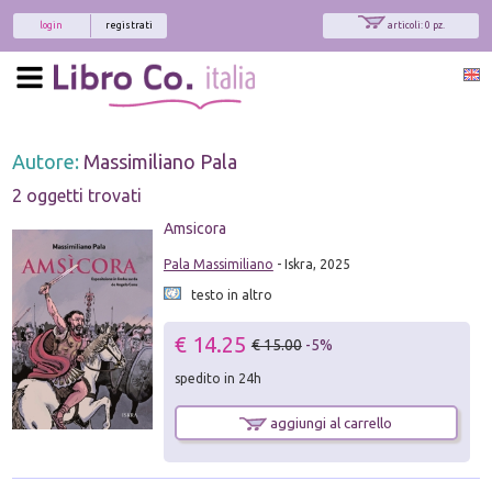
login
registrati
articoli: 0 pz.
Autore:
Massimiliano Pala
2 oggetti trovati
Amsicora
Pala Massimiliano
- Iskra, 2025
testo in altro
€ 14.25
€ 15.00
-5%
spedito in 24h
aggiungi al carrello