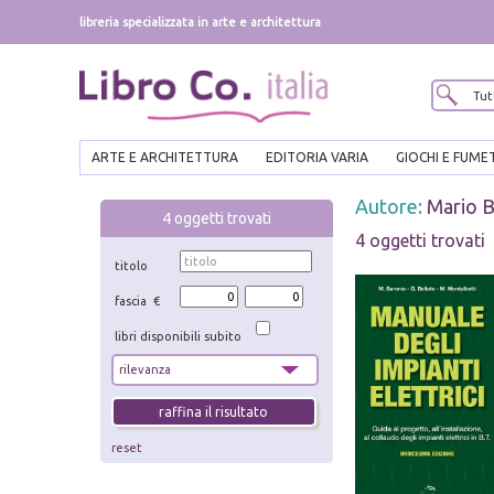
libreria specializzata in arte e architettura
ARTE E ARCHITETTURA
EDITORIA VARIA
GIOCHI E FUME
Autore:
Mario B
4
oggetti trovati
4 oggetti trovati
titolo
fascia €
libri disponibili subito
reset