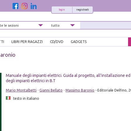
login
registrati
TTI
LIBRI PER RAGAZZI
CD/DVD
GADGETS
aronio
Manuale degli impianti elettrici. Guida al progetto, all'installazione ed
degli impianti elettrici in B.T
Mario Montalbetti
-
Gianni Bellato
-
Massimo Baronio
- Editoriale Delfino, 
testo in italiano