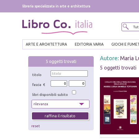
libreria specializzata in arte e architettura
ARTE E ARCHITETTURA
EDITORIA VARIA
GIOCHI E FUME
Autore:
Maria L
5
oggetti trovati
5 oggetti trovati
titolo
fascia €
libri disponibili subito
reset