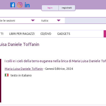
login
registrati
TTI
LIBRI PER RAGAZZI
CD/DVD
GADGETS
uisa Daniele Toffanin
I colli e i cieli della terra euganea nella lirica di Maria Luisa Daniele To
Maria Luisa Daniele Toffanin
- Genesi Editrice, 2024
testo in italiano