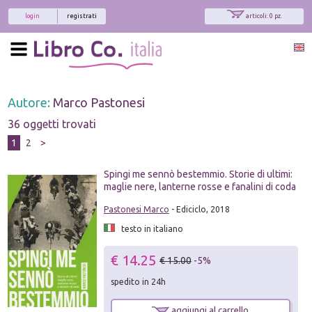
login
registrati
articoli: 0 pz.
Autore:
Marco Pastonesi
36 oggetti trovati
1
2
>
Spingi me sennò bestemmio. Storie di ultimi:
maglie nere, lanterne rosse e fanalini di coda
Pastonesi Marco
- Ediciclo, 2018
testo in italiano
€ 14.25
€ 15.00
-5%
spedito in 24h
aggiungi al carrello