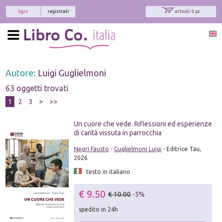
login
registrati
articoli: 0 pz.
Autore:
Luigi Guglielmoni
63 oggetti trovati
1
2
3
>
>>
Un cuore che vede. Riflessioni ed esperienze
di carità vissuta in parrocchia
Negri Fausto
-
Guglielmoni Luigi
- Editrice Tau,
2026
testo in italiano
€ 9.50
€ 10.00
-5%
spedito in 24h