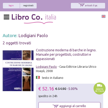
login
registrati
articoli: 0 pz.
Autore:
Lodigiani Paolo
2 oggetti trovati
Costruzione moderna di barche in legno.
Manuale per progettisti, costruttori e
appassionati
Lodigiani Paolo
- Casa Editrice Libraria Ulrico
Hoepli, 2008
testo in italiano
€ 52.16
€ 54.90
-5.00%
spedito in 24h
aggiungi al carrello