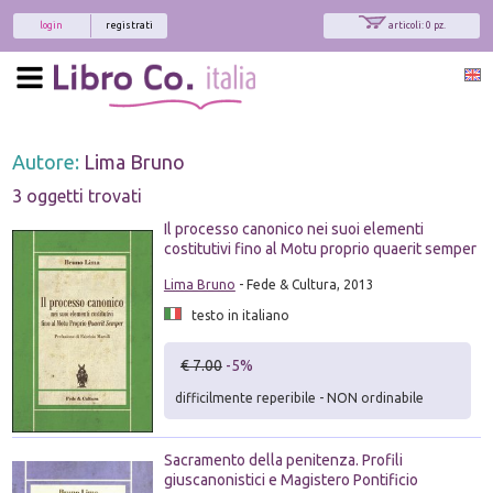
login
registrati
articoli: 0 pz.
Autore:
Lima Bruno
3 oggetti trovati
Il processo canonico nei suoi elementi
costitutivi fino al Motu proprio quaerit semper
Lima Bruno
- Fede & Cultura, 2013
testo in italiano
€ 7.00
-5%
difficilmente reperibile - NON ordinabile
Sacramento della penitenza. Profili
giuscanonistici e Magistero Pontificio