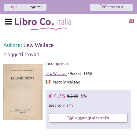
login
registrati
articoli: 0 pz.
Autore:
Lew Wallace
2 oggetti trovati
Incompreso
Lew Wallace
- Rizzoli, 1950
testo in italiano
€ 4.75
€ 5.00
-5%
spedito in 24h
aggiungi al carrello