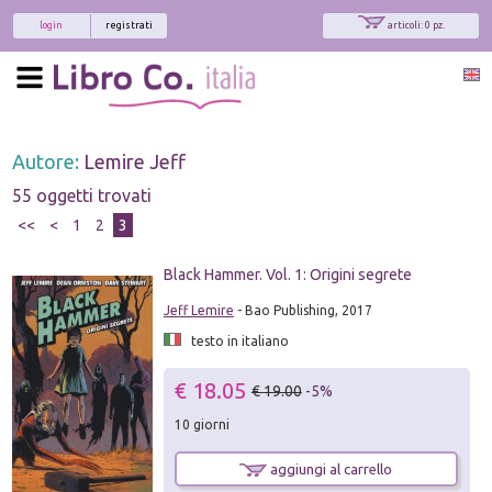
login
registrati
articoli: 0 pz.
Autore:
Lemire Jeff
55 oggetti trovati
<<
<
1
2
3
Black Hammer. Vol. 1: Origini segrete
Jeff Lemire
- Bao Publishing, 2017
testo in italiano
€ 18.05
€ 19.00
-5%
10 giorni
aggiungi al carrello