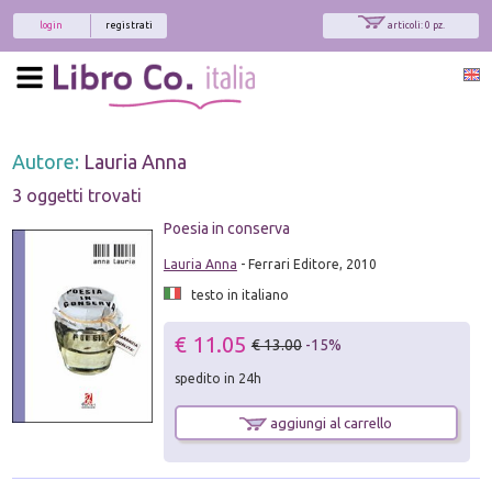
login
registrati
articoli: 0 pz.
Autore:
Lauria Anna
3 oggetti trovati
Poesia in conserva
Lauria Anna
- Ferrari Editore, 2010
testo in italiano
€ 11.05
€ 13.00
-15%
spedito in 24h
aggiungi al carrello