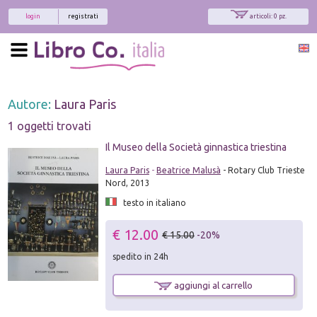
login
registrati
articoli: 0 pz.
Autore:
Laura Paris
1 oggetti trovati
Il Museo della Società ginnastica triestina
Laura Paris
-
Beatrice Malusà
- Rotary Club Trieste
Nord, 2013
testo in italiano
€ 12.00
€ 15.00
-20%
spedito in 24h
aggiungi al carrello