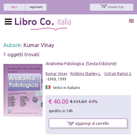
login
registrati
articoli: 0 pz.
Autore:
Kumar Vinay
1 oggetti trovati
Anatomia Patologica. (Sesta Edizione)
Kumar Vinay
-
Robbins Stanley L.
-
Cotran Ramzi S.
- EMSI, 1999
testo in italiano
€ 40.00
€ 111.04
-64%
spedito in 24h
aggiungi al carrello