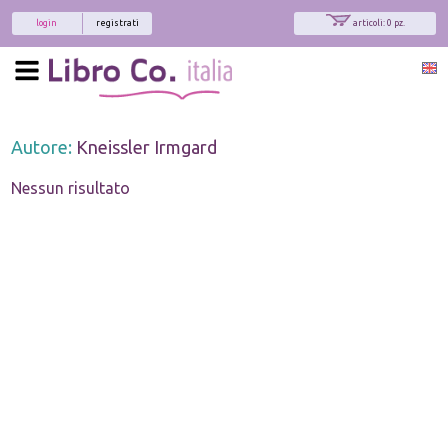
login
registrati
articoli: 0 pz.
Autore:
Kneissler Irmgard
Nessun risultato