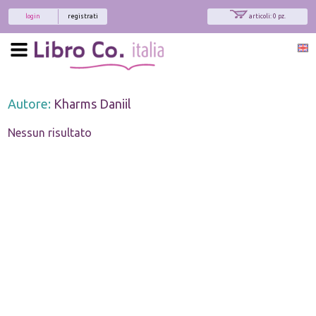
login
registrati
articoli: 0 pz.
Autore:
Kharms Daniil
Nessun risultato