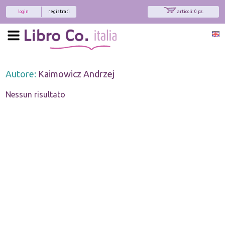
login
registrati
articoli: 0 pz.
Autore:
Kaimowicz Andrzej
Nessun risultato