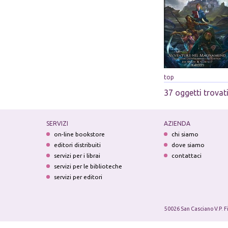
top
37 oggetti trovat
SERVIZI
AZIENDA
on-line bookstore
chi siamo
editori distribuiti
dove siamo
servizi per i librai
contattaci
servizi per le biblioteche
servizi per editori
50026 San Casciano V.P. F