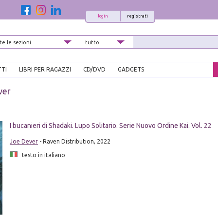
login
registrati
TTI
LIBRI PER RAGAZZI
CD/DVD
GADGETS
ver
i
I bucanieri di Shadaki. Lupo Solitario. Serie Nuovo Ordine Kai. Vol. 22
Joe Dever
- Raven Distribution, 2022
testo in italiano