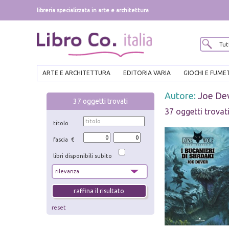
libreria specializzata in arte e architettura
ARTE E ARCHITETTURA
EDITORIA VARIA
GIOCHI E FUME
Autore:
Joe De
37
oggetti trovati
37 oggetti trovat
titolo
fascia €
libri disponibili subito
reset