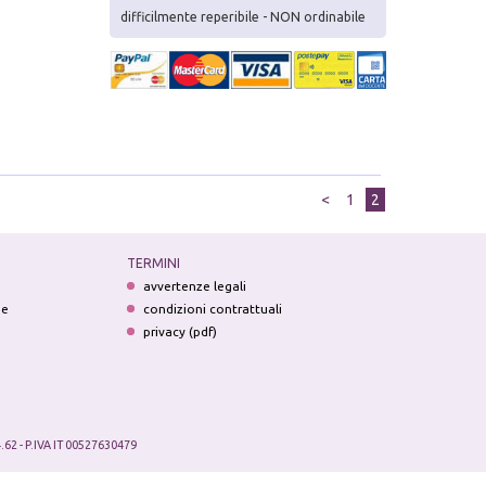
difficilmente reperibile - NON ordinabile
<
1
2
TERMINI
avvertenze legali
ne
condizioni contrattuali
privacy (pdf)
.62 - P.IVA IT 00527630479