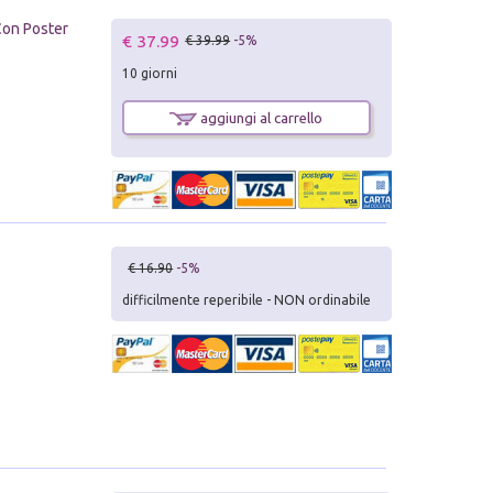
 Con Poster
€ 37.99
€ 39.99
-5%
10 giorni
aggiungi al carrello
€ 16.90
-5%
difficilmente reperibile - NON ordinabile