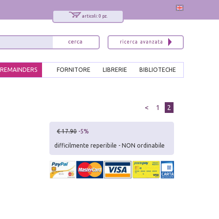
articoli: 0 pz.
REMAINDERS
FORNITORE
LIBRERIE
BIBLIOTECHE
<
1
2
€ 17.90
-5%
difficilmente reperibile - NON ordinabile