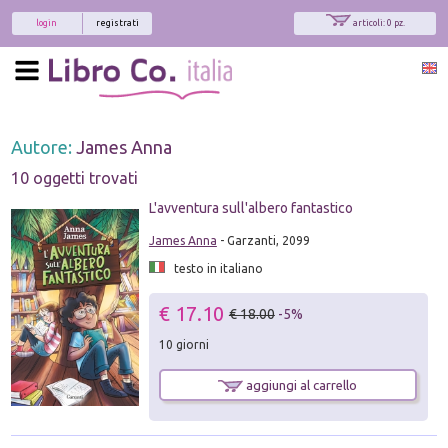
login
registrati
articoli: 0 pz.
Autore:
James Anna
10 oggetti trovati
L'avventura sull'albero fantastico
James Anna
- Garzanti, 2099
testo in italiano
€ 17.10
€ 18.00
-5%
10 giorni
aggiungi al carrello