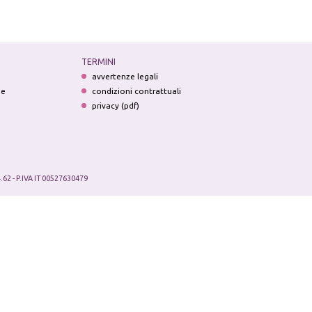
TERMINI
avvertenze legali
ne
condizioni contrattuali
privacy (pdf)
.62 - P.IVA IT 00527630479