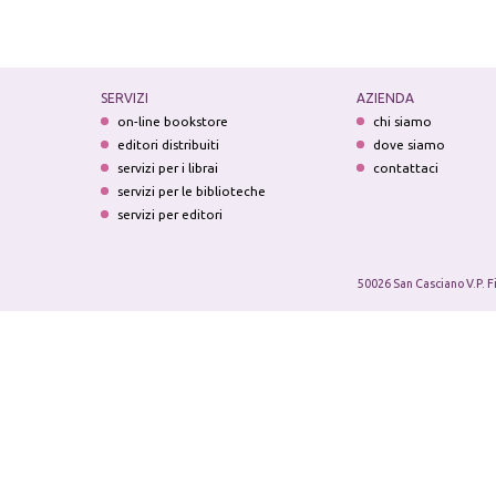
SERVIZI
AZIENDA
on-line bookstore
chi siamo
editori distribuiti
dove siamo
servizi per i librai
contattaci
servizi per le biblioteche
servizi per editori
50026 San Casciano V.P. F