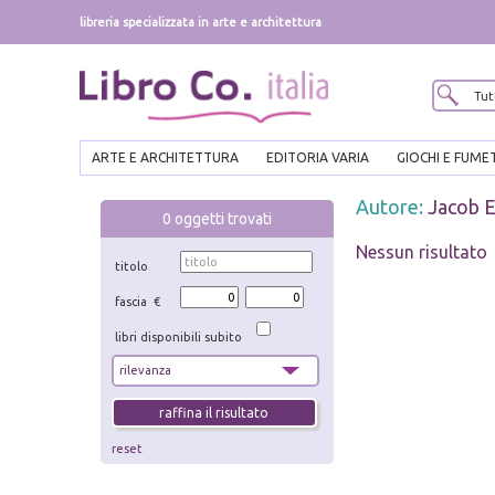
libreria specializzata in arte e architettura
ARTE E ARCHITETTURA
EDITORIA VARIA
GIOCHI E FUME
Autore:
Jacob 
0
oggetti trovati
Nessun risultato
titolo
fascia €
libri disponibili subito
reset