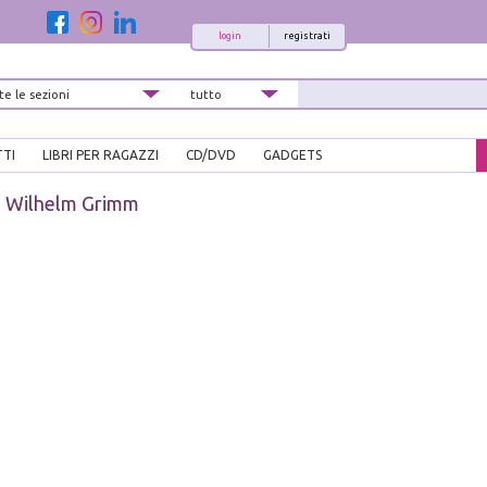
login
registrati
TTI
LIBRI PER RAGAZZI
CD/DVD
GADGETS
E Wilhelm Grimm