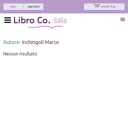
login
registrati
articoli: 0 pz.
Autore:
Inchingoli Marco
Nessun risultato