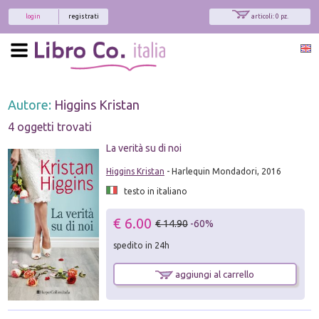
login
registrati
articoli: 0 pz.
Autore:
Higgins Kristan
4 oggetti trovati
La verità su di noi
Higgins Kristan
- Harlequin Mondadori, 2016
testo in italiano
€ 6.00
€ 14.90
-60%
spedito in 24h
aggiungi al carrello