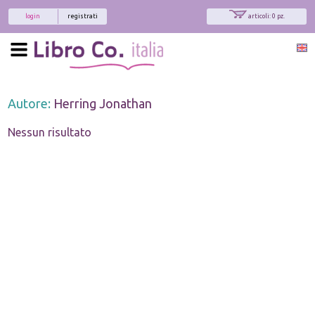
login
registrati
articoli: 0 pz.
Autore:
Herring Jonathan
Nessun risultato