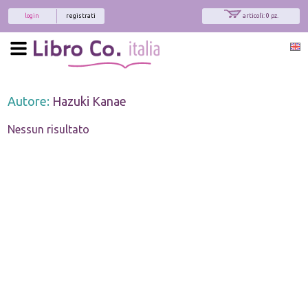
login
registrati
articoli: 0 pz.
Autore:
Hazuki Kanae
Nessun risultato