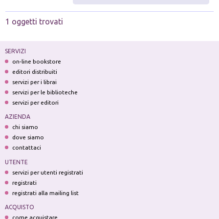
1 oggetti trovati
SERVIZI
on-line bookstore
editori distribuiti
servizi per i librai
servizi per le biblioteche
servizi per editori
AZIENDA
chi siamo
dove siamo
contattaci
UTENTE
servizi per utenti registrati
registrati
registrati alla mailing list
ACQUISTO
come acquistare