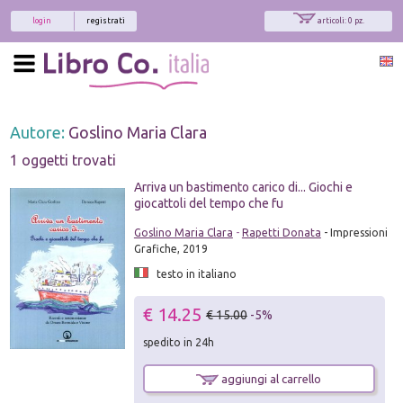
login
registrati
articoli: 0 pz.
Autore:
Goslino Maria Clara
1 oggetti trovati
Arriva un bastimento carico di... Giochi e
giocattoli del tempo che fu
Goslino Maria Clara
-
Rapetti Donata
- Impressioni
Grafiche, 2019
testo in italiano
€ 14.25
€ 15.00
-5%
spedito in 24h
aggiungi al carrello