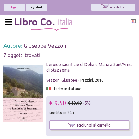
login
registrati
articoli: 0 pz.
Autore:
Giuseppe Vezzoni
7 oggetti trovati
L'eroico sacrificio di Delia e Maria a Sant'Anna
di Stazzema
Vezzoni Giuseppe
- Pezzini, 2016
testo in italiano
€ 9.50
€ 10.00
-5%
spedito in 24h
aggiungi al carrello