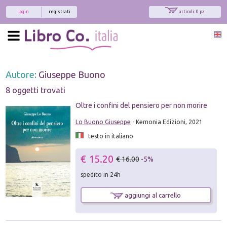
login
registrati
articoli: 0 pz.
Autore:
Giuseppe Buono
8 oggetti trovati
Oltre i confini del pensiero per non morire
Lo Buono Giuseppe
- Kemonia Edizioni, 2021
testo in italiano
€ 15.20
€ 16.00
-5%
spedito in 24h
aggiungi al carrello