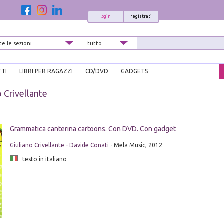
login
registrati
TTI
LIBRI PER RAGAZZI
CD/DVD
GADGETS
o Crivellante
Grammatica canterina cartoons. Con DVD. Con gadget
Giuliano Crivellante
-
Davide Conati
- Mela Music, 2012
testo in italiano