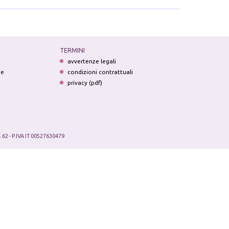
TERMINI
avvertenze legali
ne
condizioni contrattuali
privacy (pdf)
.62 - P.IVA IT 00527630479