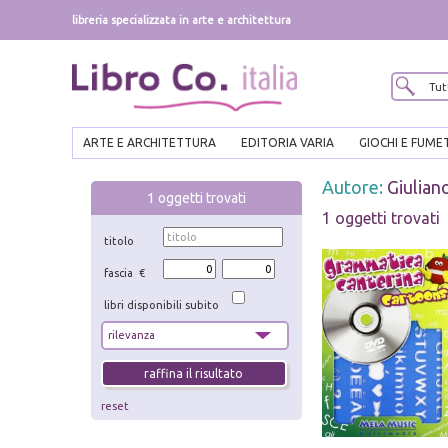
libreria specializzata in arte e architettura
ARTE E ARCHITETTURA
EDITORIA VARIA
GIOCHI E FUME
Autore:
Giulian
1
oggetti trovati
1 oggetti trovati
titolo
fascia €
libri disponibili subito
reset