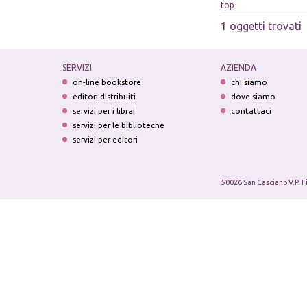
top
1 oggetti trovati
SERVIZI
AZIENDA
on-line bookstore
chi siamo
editori distribuiti
dove siamo
servizi per i librai
contattaci
servizi per le biblioteche
servizi per editori
50026 San Casciano V.P. F