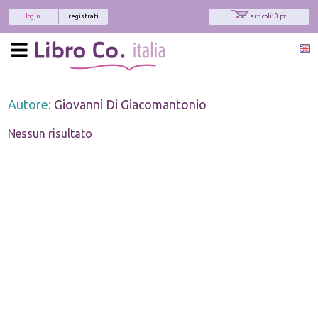
login
registrati
articoli: 0 pz.
Autore:
Giovanni Di Giacomantonio
Nessun risultato