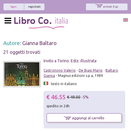
login
registrati
articoli: 0 pz.
Autore:
Gianna Baltaro
21 oggetti trovati
Invito a Torino. Ediz. illustrata
Castronovo Valerio
-
De Biasi Mario
-
Baltaro
Gianna
- Magnus edizioni s.p.a, 1989
testo in italiano
€ 46.55
€ 49.00
-5%
spedito in 24h
aggiungi al carrello