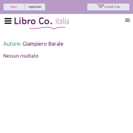
login
registrati
articoli: 0 pz.
Autore:
Giampiero Barale
Nessun risultato