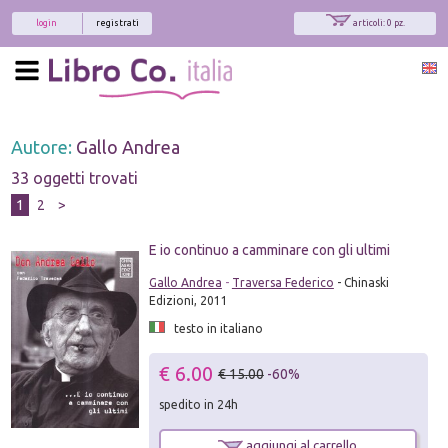
login
registrati
articoli: 0 pz.
Autore:
Gallo Andrea
33 oggetti trovati
1
2
>
E io continuo a camminare con gli ultimi
Gallo Andrea
-
Traversa Federico
- Chinaski
Edizioni, 2011
testo in italiano
€ 6.00
€ 15.00
-60%
spedito in 24h
aggiungi al carrello