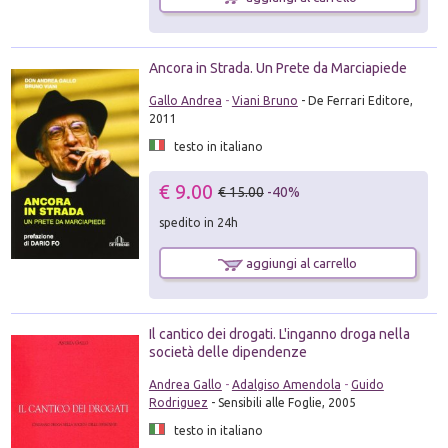
Ancora in Strada. Un Prete da Marciapiede
Gallo Andrea
-
Viani Bruno
- De Ferrari Editore,
2011
testo in italiano
€ 9.00
€ 15.00
-40%
spedito in 24h
aggiungi al carrello
Il cantico dei drogati. L'inganno droga nella
società delle dipendenze
Andrea Gallo
-
Adalgiso Amendola
-
Guido
Rodriguez
- Sensibili alle Foglie, 2005
testo in italiano