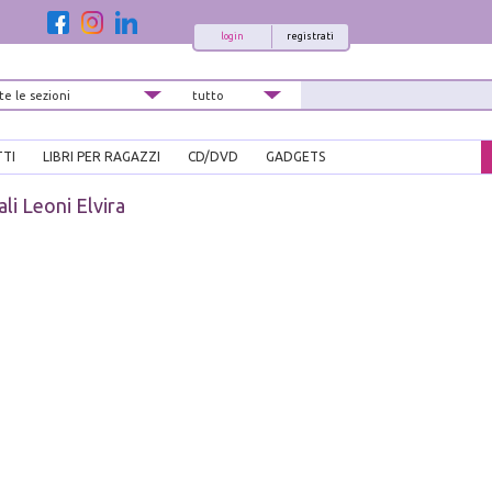
login
registrati
TTI
LIBRI PER RAGAZZI
CD/DVD
GADGETS
li Leoni Elvira