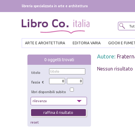
libreria specializzata in arte e architettura
ARTE E ARCHITETTURA
EDITORIA VARIA
GIOCHI E FUME
Autore:
Fraterna
0
oggetti trovati
Nessun risultato
titolo
fascia €
libri disponibili subito
reset