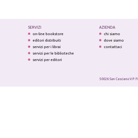
SERVIZI
AZIENDA
on-line bookstore
chi siamo
editori distribuiti
dove siamo
servizi per i librai
contattaci
servizi per le biblioteche
servizi per editori
50026 San Casciano V.P. F