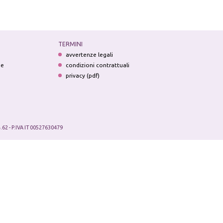
TERMINI
avvertenze legali
ne
condizioni contrattuali
privacy (pdf)
.62 - P.IVA IT 00527630479