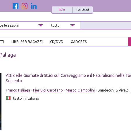
login
registrati
TTI
LIBRI PER RAGAZZI
CD/DVD
GADGETS
Paliaga
Atti delle Giornate di Studi sul Caravaggismo e il Naturalismo nella T
Seicento
Franco Paliaga
-
Pierluigi Carofano
-
Marco Ciampolini
- Bandecchi & Vivaldi
testo in italiano