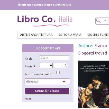
libreria specializzata in arte e architettura
ARTE E ARCHITETTURA
EDITORIA VARIA
GIOCHI E FUME
Autore:
Franco 
8
oggetti trovati
8 oggetti trovati
titolo
fascia €
libri disponibili subito
reset