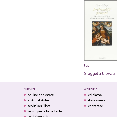
top
8 oggetti trovati
SERVIZI
AZIENDA
on-line bookstore
chi siamo
editori distribuiti
dove siamo
servizi per i librai
contattaci
servizi per le biblioteche
servizi per editori