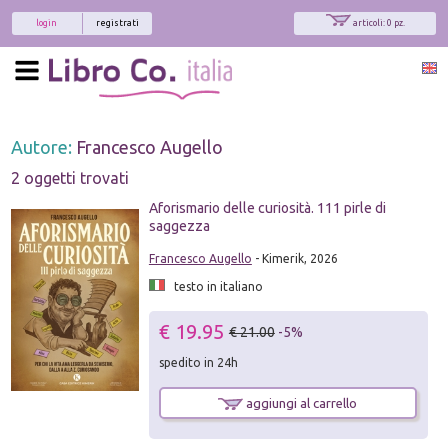
login
registrati
articoli: 0 pz.
Autore:
Francesco Augello
2 oggetti trovati
Aforismario delle curiosità. 111 pirle di
saggezza
Francesco Augello
- Kimerik, 2026
testo in italiano
€ 19.95
€ 21.00
-5%
spedito in 24h
aggiungi al carrello