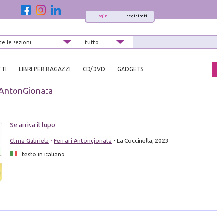
login
registrati
TTI
LIBRI PER RAGAZZI
CD/DVD
GADGETS
 AntonGionata
i
Se arriva il lupo
Clima Gabriele
-
Ferrari Antongionata
- La Coccinella, 2023
testo in italiano