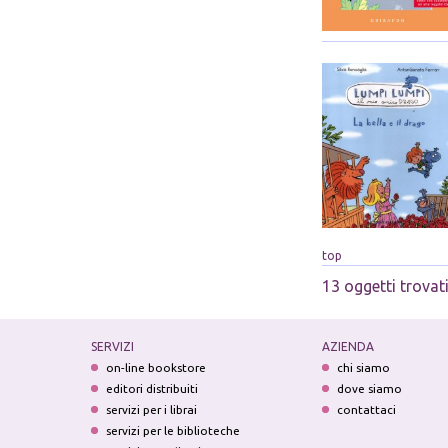
top
13 oggetti trovat
SERVIZI
AZIENDA
on-line bookstore
chi siamo
editori distribuiti
dove siamo
servizi per i librai
contattaci
servizi per le biblioteche