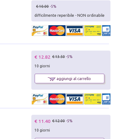
€ 10.00
-5%
difficilmente reperibile - NON ordinabile
€ 12.82
€ 13.50
-5%
10 giorni
aggiungi al carrello
€ 11.40
€ 12.00
-5%
10 giorni