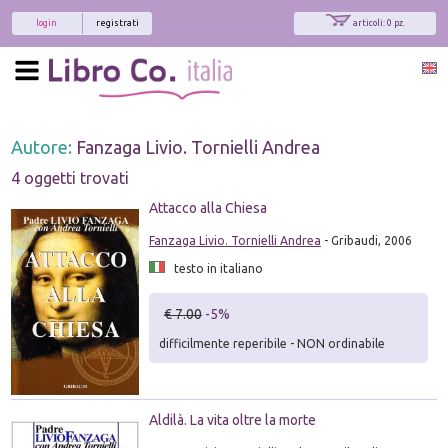
login
registrati
articoli: 0 pz.
Autore:
Fanzaga Livio. Tornielli Andrea
4 oggetti trovati
Attacco alla Chiesa
Fanzaga Livio. Tornielli Andrea
- Gribaudi, 2006
testo in italiano
€ 7.00
-5%
difficilmente reperibile - NON ordinabile
Aldilà. La vita oltre la morte