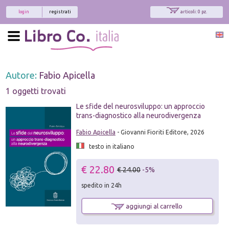
login
registrati
articoli: 0 pz.
Autore:
Fabio Apicella
1 oggetti trovati
Le sfide del neurosviluppo: un approccio
trans-diagnostico alla neurodivergenza
Fabio Apicella
- Giovanni Fioriti Editore, 2026
testo in italiano
€ 22.80
€ 24.00
-5%
spedito in 24h
aggiungi al carrello