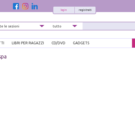
login
registrati
TTI
LIBRI PER RAGAZZI
CD/DVD
GADGETS
spa