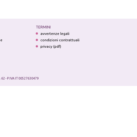
TERMINI
avvertenze legali
ne
condizioni contrattuali
privacy (pdf)
.62 - P.IVA IT 00527630479