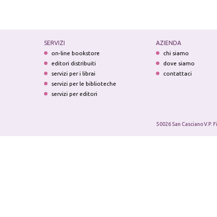
SERVIZI
AZIENDA
on-line bookstore
chi siamo
editori distribuiti
dove siamo
servizi per i librai
contattaci
servizi per le biblioteche
servizi per editori
50026 San Casciano V.P. F