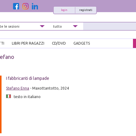
login
registrati
TTI
LIBRI PER RAGAZZI
CD/DVD
GADGETS
tefano
I fabbricanti di lampade
Stefano Enna
- Maxottantotto, 2024
testo in italiano