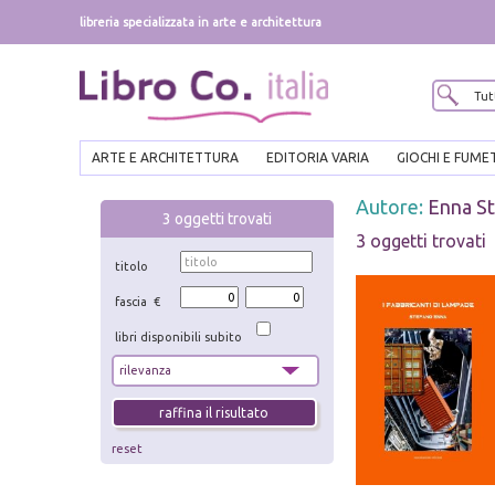
libreria specializzata in arte e architettura
ARTE E ARCHITETTURA
EDITORIA VARIA
GIOCHI E FUME
Autore:
Enna S
3
oggetti trovati
3 oggetti trovati
titolo
fascia €
libri disponibili subito
reset