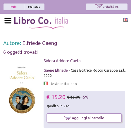
login
registrati
articoli: 0 pz.
Autore:
Elfriede Gaeng
6 oggetti trovati
Sidera Addere Caelo
Gaeng Elfriede
- Casa Editrice Rocco Carabba s.r.l.,
2020
testo in italiano
€ 15.20
€ 16.00
-5%
spedito in 24h
aggiungi al carrello