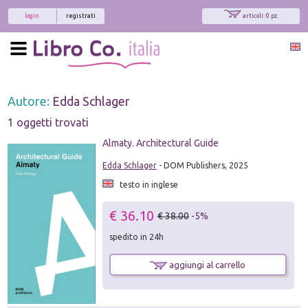
login
registrati
articoli: 0 pz.
Autore:
Edda Schlager
1 oggetti trovati
Almaty. Architectural Guide
Edda Schlager
- DOM Publishers, 2025
testo in inglese
€ 36.10
€ 38.00
-5%
spedito in 24h
aggiungi al carrello